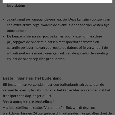
leverdatum
Je ontvangt per omgaande een reactie. Deze kan zijn voorzien van
een extra artikelregel waarin de eventuele spoedorderkosten zijn
opgenomen.
De keuze is hierna aan jou.
Je kan er voor kiezen om via deze
prijsopgave de order te plaatsen met spoedorderkosten en
garantie op levering van voorgestelde datum, of je verwijdert de
artikelregel en je maakt geen gebruik van de spoedorderregeling
en laat de order regulier produceren.
Bestellingen naar het buitenland
Bij bestellingen verzonden naar een buitenlands adres gelden de
vermelde levertijden als indicatie, het kan echter voorkomen dat het
transport een dag langer duurt.
Vertraging van je bestelling?
Als je bestelling de status ‘Verzonden’ krijgt, wordt deze op
werkdagen binnen 24 uur geleverd. In uitzonderlijke gevallen doet de