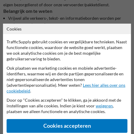
eigen bezorgdienst of door onze vervoerder/pakketdienst.
Belangrijk om te weten
Vrijwel alle verkeers-, tekst- en informatieborden worden per
order geproduceerd.
Cookies
De levertijd wordt vermeld in werkdagen (maandag t/m vrijdag
m.u.v. feestdagen).
TrafficSupply gebruikt cookies en vergelijkbare technieken. Naast
Je ontvangt tijdens kantoortijden binnen enkele uren na de
functionele cookies, waardoor de website goed werkt, plaatsen
bestelling de geplande leverdatum van je bestelling.
we ook analytische cookies om je de best mogelijke
Je ontvangt een statusupdate wanneer het pakket aangeboden is
gebruikerservaring te bieden.
bij de transporteur.
Ook plaatsen we marketing cookies en mobiele advertentie-
identifiers, waarmee wij en derde partijen gepersonaliseerde en
niet-gepersonaliseerde advertenties tonen
Spoedorder aanvragen?
(advertentiepersonalisatie). Meer weten?
Lees hier alles over ons
In overleg is veel mogelijk. Allereerst is het voor ons belangrijk om
cookiebeleid
.
de omvang van de complete opdracht goed in beeld te hebben.
Door op "Cookies accepteren" te klikken, ga je akkoord met de
Plaats de gewenste producten
vrijblijvend
in de winkelmand
instellingen van alle cookies. Indien je kiest voor
weigeren
,
Rechtsonderaan de pagina klik je op de button 'prijsopgave
plaatsen we alleen functionele en analytische cookies.
doorsturen per email'
Stuur je
aanvraag
door naar onze webshop (zie optie op de
Cookies accepteren
winkelmand pagina)
Vermeld bij 'opmerking voor ontvanger' de gewenste uiterste